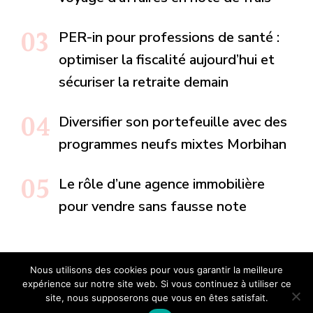
PER-in pour professions de santé :
optimiser la fiscalité aujourd’hui et
sécuriser la retraite demain
Diversifier son portefeuille avec des
programmes neufs mixtes Morbihan
Le rôle d’une agence immobilière
pour vendre sans fausse note
Nous utilisons des cookies pour vous garantir la meilleure
expérience sur notre site web. Si vous continuez à utiliser ce
Tous droits reservés.
site, nous supposerons que vous en êtes satisfait.